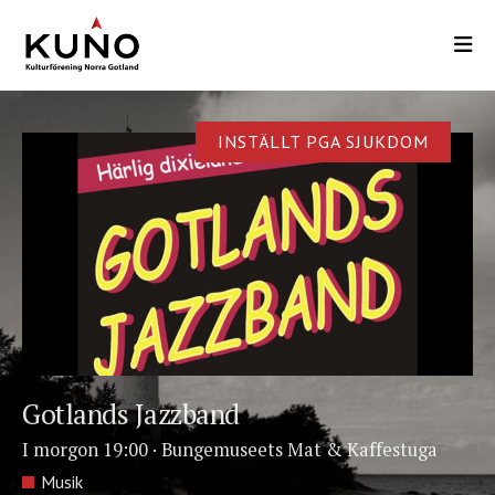
Hoppa
till
huvudinnehåll
Main
Content
INSTÄLLT PGA SJUKDOM
Gotlands Jazzband
I morgon 19:00
·
Bungemuseets Mat & Kaffestuga
Musik