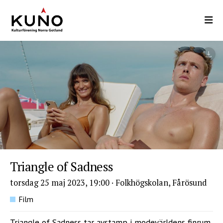
Hoppa
till
huvudinnehåll
Triangle of Sadness
torsdag 25 maj 2023, 19:00
·
Folkhögskolan, Fårösund
Film
Triangle of Sadness tar avstamp i modevärldens finrum