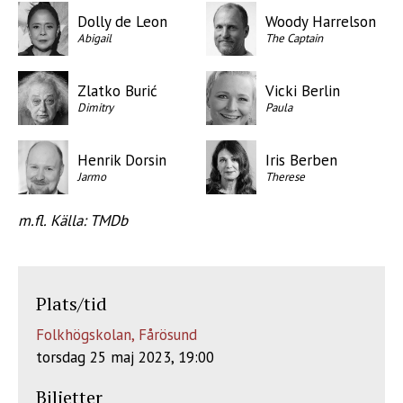
Dolly de Leon
Woody Harrelson
Abigail
The Captain
Zlatko Burić
Vicki Berlin
Dimitry
Paula
Henrik Dorsin
Iris Berben
Jarmo
Therese
m.fl. Källa: TMDb
Plats/tid
Folkhögskolan, Fårösund
torsdag 25 maj 2023, 19:00
Biljetter