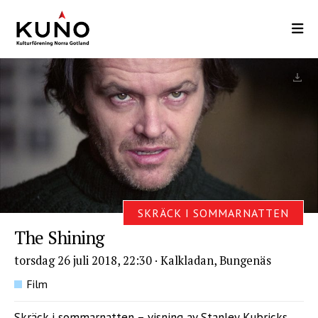
Hoppa
till
huvudinnehåll
SKRÄCK I SOMMARNATTEN
The Shining
torsdag 26 juli 2018, 22:30
·
Kalkladan, Bungenäs
Film
Skräck i sommarnatten – visning av Stanley Kubricks