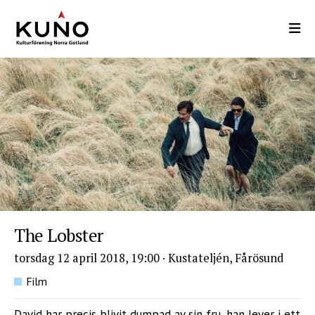
Hoppa
till
huvudinnehåll
The Lobster
torsdag 12 april 2018, 19:00
·
Kustateljén, Fårösund
Film
David har precis blivit dumpad av sin fru, han lever i ett