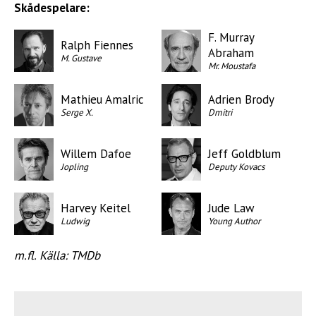
Skådespelare:
F. Murray
Ralph Fiennes
Abraham
M. Gustave
Mr. Moustafa
Mathieu Amalric
Adrien Brody
Serge X.
Dmitri
Willem Dafoe
Jeff Goldblum
Jopling
Deputy Kovacs
Harvey Keitel
Jude Law
Ludwig
Young Author
m.fl. Källa: TMDb