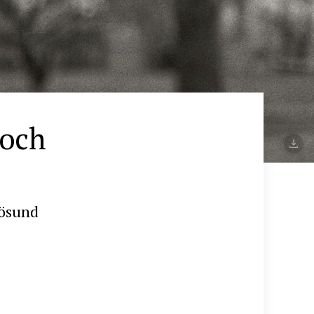
 och
rösund