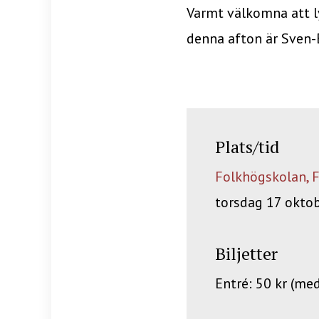
Varmt välkomna att ly
denna afton är Sven-E
Plats/tid
Folkhögskolan, 
torsdag 17 oktob
Biljetter
Entré: 50 kr (me