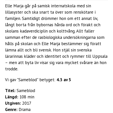
Elle Marja går på samisk internatskola med sin
lillasyster och ska snart ta över som renskötare i
familjen. Samtidigt drömmer hon om ett annat liv,
långt borta från bybornas hårda ord och förakt och
skolans kadaverdiciplin och kolttvång. Allt faller
samman efter de rasbiologiska undersökningarna som
hålls på skolan och Elle Marja bestämmer sig föratt
lämna allt och bli svensk. Hon stjäl sin svenska
lärarinnas kläder och identitet och rymmer till Uppsala
– men att byta liv visar sig vara mycket svårare än hon
trodde.
Vi gav "Sameblod" betyget:
4.3 av 5
Titel:
Sameblod
Längd:
108 min
Utgiven:
2017
Genre:
Drama