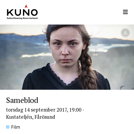
Hoppa
till
huvudinnehåll
Sameblod
torsdag 14 september 2017, 19:00
·
Kustateljén, Fårösund
Film