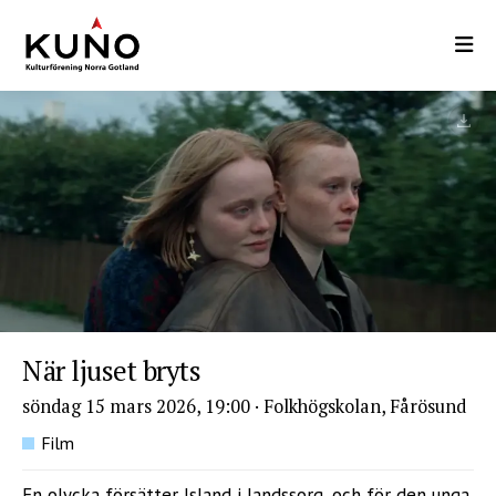
Hoppa
till
huvudinnehåll
När ljuset bryts
söndag 15 mars 2026, 19:00
·
Folkhögskolan, Fårösund
Film
En olycka försätter Island i landssorg, och för den unga