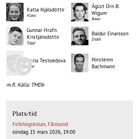
Ágúst Örn B.
Katla Njálsdóttir
Wigum
Klara
Bassi
Gunnar Hrafn
Baldur Einarsson
Kristjánsdóttir
Diddi
Siggi
Þorsteinn
Daria Testoedova
Bachmann
Jane
m.fl. Källa: TMDb
Plats/tid
Folkhögskolan, Fårösund
söndag 15 mars 2026, 19:00