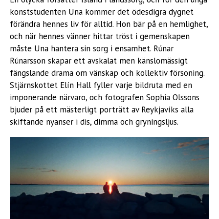
konststudenten Una kommer det ödesdigra dygnet
förändra hennes liv för alltid. Hon bär på en hemlighet,
och när hennes vänner hittar tröst i gemenskapen
måste Una hantera sin sorg i ensamhet. Rúnar
Rúnarsson skapar ett avskalat men känslomässigt
fängslande drama om vänskap och kollektiv försoning.
Stjärnskottet Elín Hall fyller varje bildruta med en
imponerande närvaro, och fotografen Sophia Olssons
bjuder på ett mästerligt porträtt av Reykjavíks alla
skiftande nyanser i dis, dimma och gryningsljus.