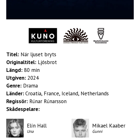
Titel:
När ljuset bryts
Originaltitel:
Ljósbrot
Längd:
80 min
Utgiven:
2024
Genre:
Drama
Länder:
Croatia, France, Iceland, Netherlands
Regissör:
Rúnar Rúnarsson
Skådespelare:
Elín Hall
Mikael Kaaber
Una
Gunni