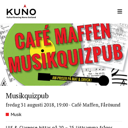
Hoppa
till
huvudinnehåll
Musikquizpub
fredag 31 augusti 2018, 19:00
·
Café Maffen, Fårösund
Musik
Ulf & Clarence hittar på 20 – 25 lättsamma frågor