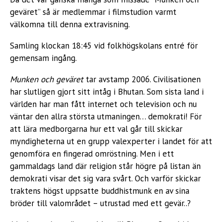
geväret” så är medlemmar i filmstudion varmt
välkomna till denna extravisning.
Samling klockan 18:45 vid folkhögskolans entré för
gemensam ingång.
Munken och geväret
tar avstamp 2006. Civilisationen
har slutligen gjort sitt intåg i Bhutan. Som sista land i
världen har man fått internet och television och nu
väntar den allra största utmaningen… demokrati! För
att lära medborgarna hur ett val går till skickar
myndigheterna ut en grupp valexperter i landet för att
genomföra en fingerad omröstning. Men i ett
gammaldags land där religion står högre på listan än
demokrati visar det sig vara svårt. Och varför skickar
traktens högst uppsatte buddhistmunk en av sina
bröder till valområdet – utrustad med ett gevär..?