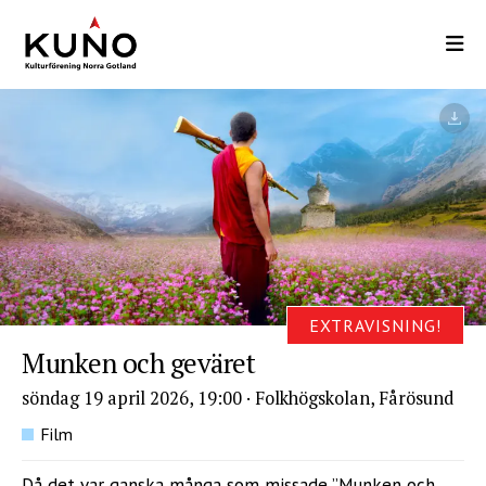
Hoppa
till
huvudinnehåll
EXTRAVISNING!
Munken och geväret
söndag 19 april 2026, 19:00
·
Folkhögskolan, Fårösund
Film
Då det var ganska många som missade ”Munken och