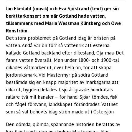
Jan Ekedahl (musik) och Eva Sjöstrand (text) ger sin
berättarkonsert om när Gotland hade vatten,
tillsammans med Maria Wessman Klintberg och Owe
Ronström.
Det stora problemet på Gotland idag är bristen på
vatten. Ändå var ön förr så vattenrik att esterna
kallade Gotland bäckland eller dikesland, Oja-maa. Det
fanns vatten överallt. Men under 1800- och 1900-tal
dikades våtmarker ut, över hela ön, för att skapa
jordbruksmark. Vid Mästermyr på södra Gotland
bestämde sig en knapp majoritet av markägarna att
dika ut, bygden delades. I sju år grävde hundratals
rallare två mil kanaler – för hand. Sjöar tömdes, fisk
och fågel försvann, landskapet förändrades. Vattnet
som så väl behövts idag strömmade ut i Östersjön.
Den gömda, glömda, spännande historien berättas av
Eva Sjöstrand i den nya boken Mästermyr – När