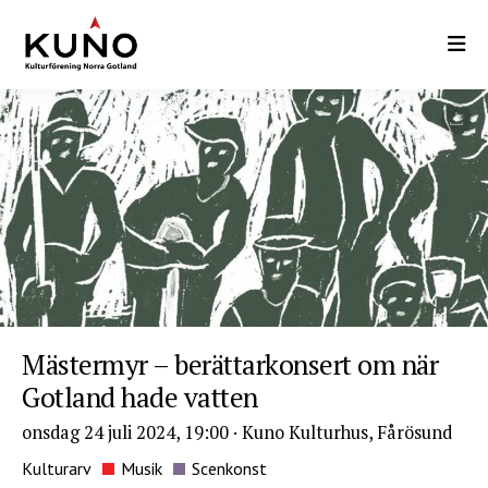
Hoppa
till
huvudinnehåll
Mästermyr – berättarkonsert om när
Gotland hade vatten
onsdag 24 juli 2024, 19:00
·
Kuno Kulturhus, Fårösund
Kulturarv
Musik
Scenkonst