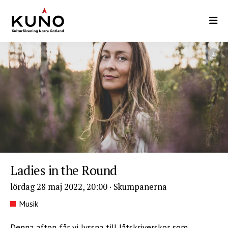
Hoppa
till
huvudinnehåll
Ladies in the Round
lördag 28 maj 2022, 20:00
·
Skumpanerna
Musik
Denna afton får vi lyssna till låtskriverskor som