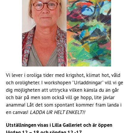
Vi lever i oroliga tider med krigshot, klimat hot, våld
och oroligheter. I workshopen ”Urladdningar” vill vi ge
dig möjligheten att uttrycka vilken känsla du än går
och bär på men som också vill ge hopp, lite jävlar
anamma! Låt det som spontant kommer fram landa i
en canvas!
LADDA UR HELT ENKELT!!
Utställningen visas i Lilla Galleriet och är öppen
lördag 12 – 18 och söndag 12 -17
.