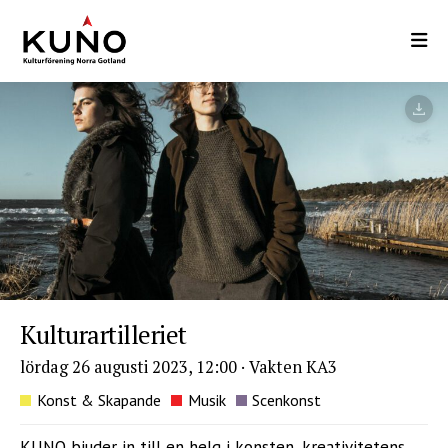
Hoppa
till
huvudinnehåll
Kulturartilleriet
lördag 26 augusti 2023, 12:00
·
Vakten KA3
Konst & Skapande
Musik
Scenkonst
KUNO bjuder in till en helg i konsten, kreativitetens,