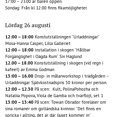
17:00 – 23.00 är baren öppen.
Söndag: Från kl 12:00 finns fikamöjligheter.
Lördag 26 augusti
12:00 – 18:00
Konstutställningen ”Urladdningar”
Mosa-Hanna Casper, Lilla Galleriet
12:00 – 18:00
Installation i skogen ”Hållbar
Förgänglighet i Oägda Rum” Siv Häglund
12.00 – 18.00
Konstutställning i skogen (vid regn i
kafeet) av Emma Godman
13:00 – 16.00
Drop- in målarworkshop i trädgården –
Urladdningar. Självkostnadspris 50 kronor per person.
12:00 – 12.30
På scen: Kult, PolinaPohozha och
Nataliia Popova, Viola de Gamba och tvärflöjt, set 1
13:00 – 13:40
På scen: Towan Obrador föreläser om
sina romaner om gotländska kvinnor. ”Det finns en
spricka i allting, det är där ljuset kommer in”