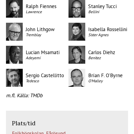
Ralph Fiennes
Stanley Tucci
Lawrence
Bellini
John Lithgow
Isabella Rossellini
Tremblay
Sister Agnes
Lucian Msamati
Carlos Diehz
Adeyemi
Benitez
Sergio Castellitto
Brían F. O'Byrne
Tedesco
O'Malley
m.fl. Källa: TMDb
Plats/tid
Folkhögskolan, Fårösund