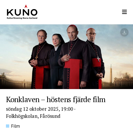
Hoppa
till
huvudinnehåll
Konklaven – höstens fjärde film
söndag 12 oktober 2025, 19:00
·
Folkhögskolan, Fårösund
Film