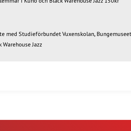
dlemmar i Kuno och Black Warehouse Jazz 150kr
e med Studieförbundet Vuxenskolan, Bungemuseet
k Warehouse Jazz