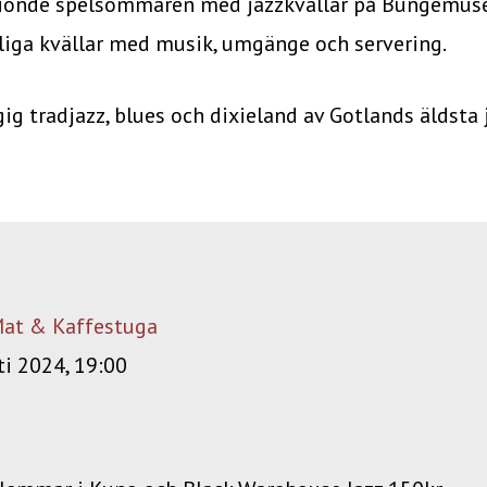
tionde spelsommaren med jazzkvällar på Bungemuse
liga kvällar med musik, umgänge och servering.
gig tradjazz, blues och dixieland av Gotlands äldsta
at & Kaffestuga
i 2024, 19:00