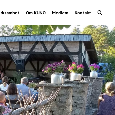
Show
erksamhet
Om KUNO
Medlem
Kontakt
Search