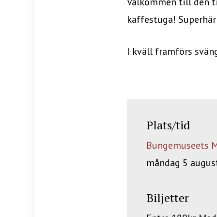
Välkommen till den 
kaffestuga! Superhär
I kväll framförs svän
Plats/tid
Bungemuseets M
måndag 5 august
Biljetter