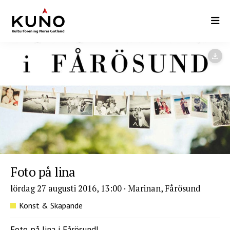
Hoppa
till
huvudinnehåll
Foto på lina
lördag 27 augusti 2016, 13:00
·
Marinan, Fårösund
Konst & Skapande
Foto på lina i Fårösund!