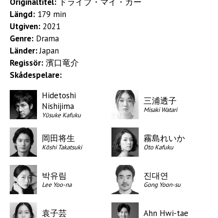
Originaltitel:
ドライブ・マイ・カー
Längd:
179 min
Utgiven:
2021
Genre:
Drama
Länder:
Japan
Regissör:
濱口竜介
Skådespelare:
Hidetoshi
三浦透子
Nishijima
Misaki Watari
Yūsuke Kafuku
岡田将生
霧島れいか
Kōshi Takatsuki
Oto Kafuku
박유림
진대연
Lee Yoo-na
Gong Yoon-su
袁子芸
Ahn Hwi-tae