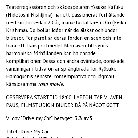
Teaterregisssören och skådespelaren Yasuke Kafuku
(Hidetoshi Nishijima) har ett passionerat förhållande
med sin fru sedan 20 år, manusförfattaren Oto (Reika
Krishima). De bollar idéer när de älskar och under
bilresor. För paret är deras fordon en scen och inte
bara ett transportmedel. Men även till synes
harmoniska förhållanden kan ha oanade
komplikationer. Dessa och andra oväntade, oönskade
vändningar i tillvaron är språngbräda för Ryûsuke
Hamaguchis senaste kontemplativa och lågmält
känslosamma
road movie
.
OBSERVERA STARTTID 18:00. I AFTON TAR VI ÄVEN
PAUS, FILMSTUDION BJUDER DÅ PÅ NÅGOT GOTT.
Vi gav "Drive my Car" betyget:
3.3 av 5
Titel:
Drive My Car