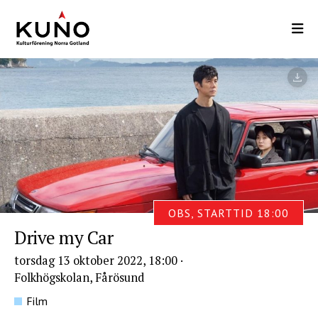
Hoppa
till
huvudinnehåll
OBS, STARTTID 18:00
Drive my Car
torsdag 13 oktober 2022, 18:00
·
Folkhögskolan, Fårösund
Film