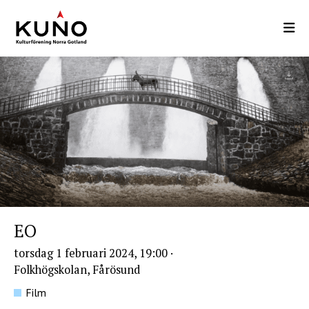
Hoppa
till
huvudinnehåll
EO
torsdag 1 februari 2024, 19:00
·
Folkhögskolan, Fårösund
Film