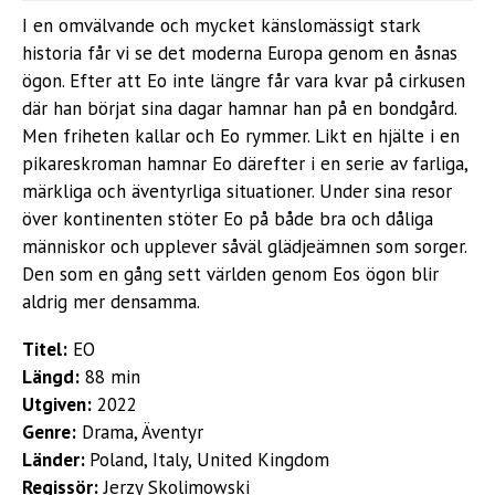
I en omvälvande och mycket känslomässigt stark
historia får vi se det moderna Europa genom en åsnas
ögon. Efter att Eo inte längre får vara kvar på cirkusen
där han börjat sina dagar hamnar han på en bondgård.
Men friheten kallar och Eo rymmer. Likt en hjälte i en
pikareskroman hamnar Eo därefter i en serie av farliga,
märkliga och äventyrliga situationer. Under sina resor
över kontinenten stöter Eo på både bra och dåliga
människor och upplever såväl glädjeämnen som sorger.
Den som en gång sett världen genom Eos ögon blir
aldrig mer densamma.
Titel:
EO
Längd:
88 min
Utgiven:
2022
Genre:
Drama, Äventyr
Länder:
Poland, Italy, United Kingdom
Regissör:
Jerzy Skolimowski