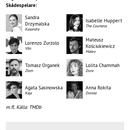
Skådespelare:
Sandra
Isabelle Huppert
Drzymalska
The Countess
Kasandra
Mateusz
Lorenzo Zurzolo
Kościukiewicz
Vito
Mateo
Tomasz Organek
Lolita Chammah
Ziom
Dora
Agata Sasinowska
Anna Rokita
Kaja
Dorota
m.fl. Källa: TMDb