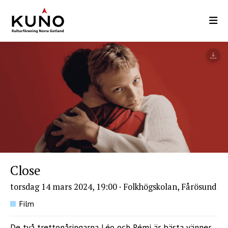
Hoppa
till
huvudinnehåll
Close
torsdag 14 mars 2024, 19:00
·
Folkhögskolan, Fårösund
Film
De två trettonåringarna Léo och Rémi är bästa vänner.