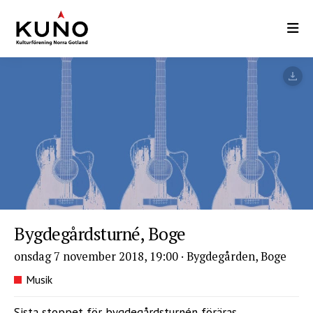
Hoppa
till
huvudinnehåll
Bygdegårdsturné, Boge
onsdag 7 november 2018, 19:00
·
Bygdegården, Boge
Musik
Sista stoppet för bygdegårdsturnén föräras