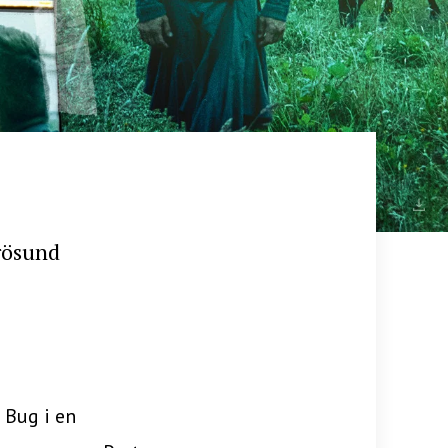
rösund
 Bug i en