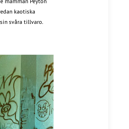
ende mamman Peyton
 redan kaotiska
sin svåra tillvaro.