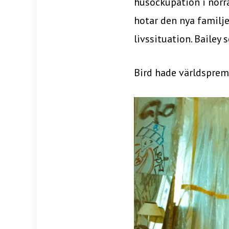
husockupation i norr
hotar den nya familje
livssituation. Bailey 
Bird hade världspremi