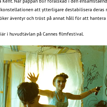
a Kent. När pappan blir förälskad i den ensamstå
konstellationen att ytterligare destabilisera deras
söker äventyr och tröst på annat håll för att hantera 
är i huvudtävlan på Cannes filmfestival.