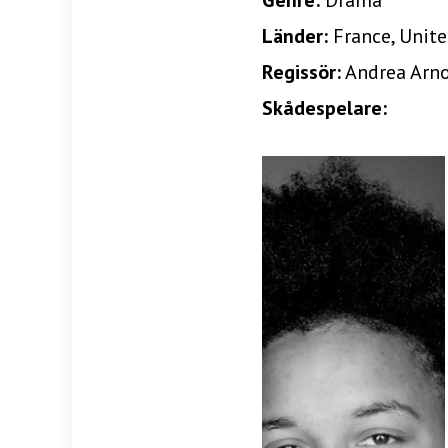
Genre:
Drama
Länder:
France, Unit
Regissör:
Andrea Arn
Skådespelare: