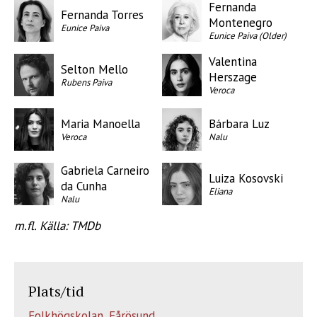
Fernanda
Fernanda Torres
Montenegro
Eunice Paiva
Eunice Paiva (Older)
Valentina
Selton Mello
Herszage
Rubens Paiva
Veroca
Maria Manoella
Bárbara Luz
Veroca
Nalu
Gabriela Carneiro
Luiza Kosovski
da Cunha
Eliana
Nalu
m.fl. Källa: TMDb
Plats/tid
Folkhögskolan, Fårösund