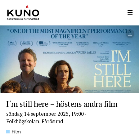
Hoppa
till
huvudinnehåll
I´m still here – höstens andra film
söndag 14 september 2025, 19:00
·
Folkhögskolan, Fårösund
Film