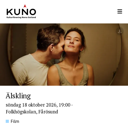
Hoppa
till
huvudinnehåll
Älskling
söndag 18 oktober 2026, 19:00
·
Folkhögskolan, Fårösund
Film