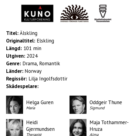
Titel:
Älskling
Originaltitel:
Elskling
Längd:
101 min
Utgiven:
2024
Genre:
Drama, Romantik
Länder:
Norway
Regissör:
Lilja Ingolfsdottir
Skådespelare:
Helga Guren
Oddgeir Thune
Maria
Sigmund
Heidi
Maja Tothammer-
Gjermundsen
Hruza
Therapist
Alma