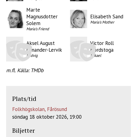
Marte
Magnusdotter
Elisabeth Sand
Maria's Mother
Solem
Maria's Friend
Aksel August
Victor Roll
Lenander-Lervik
Nordstoga
Ludvig
Mikael
m.fl. Källa: TMDb
Plats/tid
Folkhögskolan, Fårösund
söndag 18 oktober 2026, 19:00
Biljetter