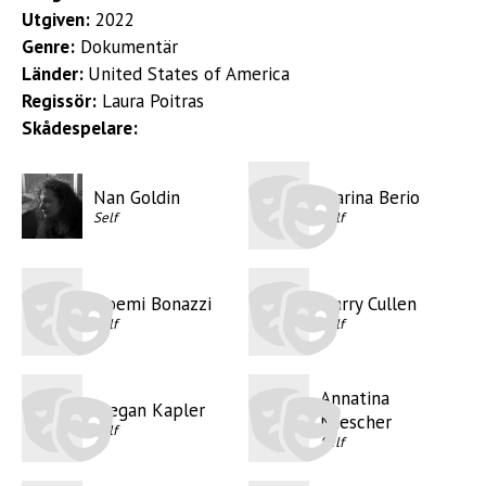
Utgiven:
2022
Genre:
Dokumentär
Länder:
United States of America
Regissör:
Laura Poitras
Skådespelare:
Nan Goldin
Marina Berio
Self
Self
Noemi Bonazzi
Harry Cullen
Self
Self
Annatina
Megan Kapler
Miescher
Self
Self