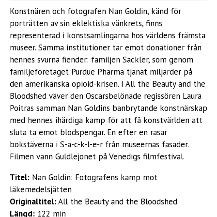
Konstnären och fotografen Nan Goldin, känd för
porträtten av sin eklektiska vänkrets, finns
representerad i konstsamlingarna hos världens främsta
museer. Samma institutioner tar emot donationer från
hennes svurna fiender: familjen Sackler, som genom
familjeföretaget Purdue Pharma tjänat miljarder på
den amerikanska opioid-krisen. I All the Beauty and the
Bloodshed väver den Oscarsbelönade regissören Laura
Poitras samman Nan Goldins banbrytande konstnärskap
med hennes ihärdiga kamp för att få konstvärlden att
sluta ta emot blodspengar. En efter en rasar
bokstäverna i S-a-c-k-l-e-r från museernas fasader.
Filmen vann Guldlejonet på Venedigs filmfestival.
Titel:
Nan Goldin: Fotografens kamp mot
läkemedelsjätten
Originaltitel:
All the Beauty and the Bloodshed
Längd:
122 min